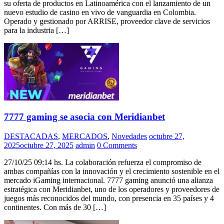
su oferta de productos en Latinoamérica con el lanzamiento de un
nuevo estudio de casino en vivo de vanguardia en Colombia.
Operado y gestionado por ARRISE, proveedor clave de servicios
para la industria […]
7777 gaming se asocia con Meridianbet
DESTACADAS
,
MERCADOS
,
Novedades
octubre 27,
2025
octubre 27, 2025
admin
0 Comments
27/10/25 09:14 hs. La colaboración refuerza el compromiso de
ambas compañías con la innovación y el crecimiento sostenible en el
mercado iGaming internacional. 7777 gaming anunció una alianza
estratégica con Meridianbet, uno de los operadores y proveedores de
juegos más reconocidos del mundo, con presencia en 35 países y 4
continentes. Con más de 30 […]