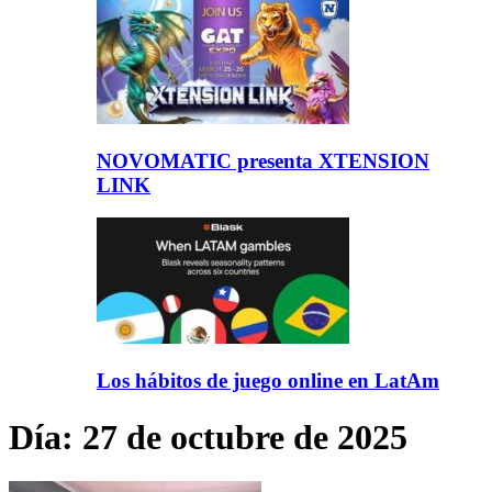
NOVOMATIC presenta XTENSION
LINK
Los hábitos de juego online en LatAm
Día:
27 de octubre de 2025