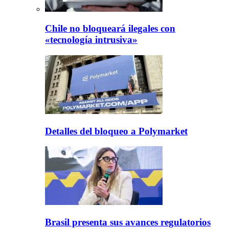
Chile no bloqueará ilegales con
«tecnología intrusiva»
Detalles del bloqueo a Polymarket
Brasil presenta sus avances regulatorios