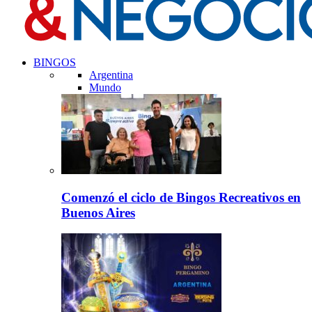
BINGOS
Argentina
Mundo
Comenzó el ciclo de Bingos Recreativos en
Buenos Aires