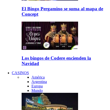
El Bingo Pergamino se suma al mapa de
Concept
Los bingos de Codere encienden la
Navidad
CASINOS
América
Argentina
Europa
Mundo