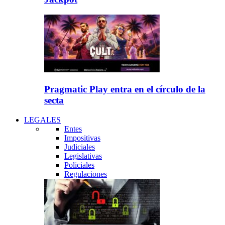
Pragmatic Play entra en el círculo de la
secta
LEGALES
Entes
Impositivas
Judiciales
Legislativas
Policiales
Regulaciones