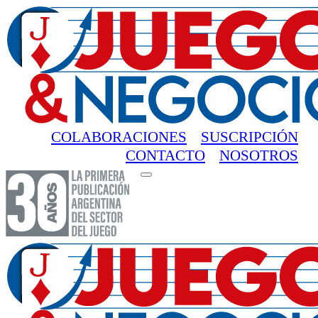
COLABORACIONES
SUSCRIPCIÓN
CONTACTO
NOSOTROS