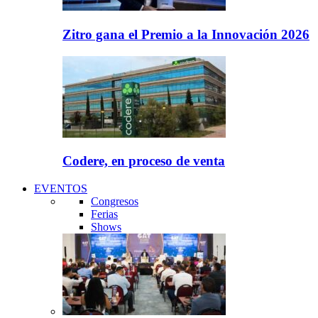
Zitro gana el Premio a la Innovación 2026
Codere, en proceso de venta
EVENTOS
Congresos
Ferias
Shows