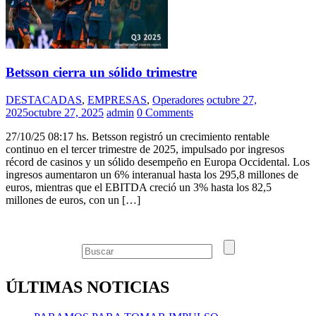
Betsson cierra un sólido trimestre
DESTACADAS
,
EMPRESAS
,
Operadores
octubre 27,
2025
octubre 27, 2025
admin
0 Comments
27/10/25 08:17 hs. Betsson registró un crecimiento rentable
continuo en el tercer trimestre de 2025, impulsado por ingresos
récord de casinos y un sólido desempeño en Europa Occidental. Los
ingresos aumentaron un 6% interanual hasta los 295,8 millones de
euros, mientras que el EBITDA creció un 3% hasta los 82,5
millones de euros, con un […]
ÚLTIMAS NOTICIAS