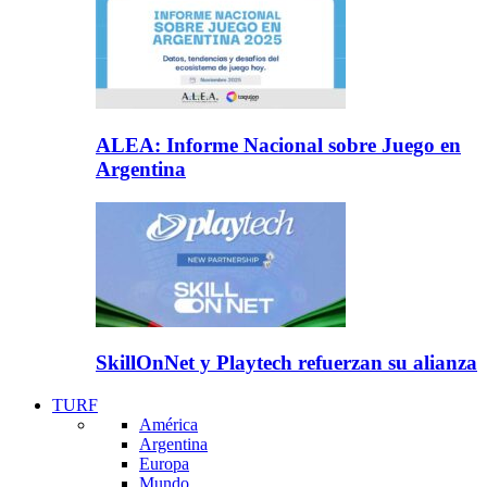
ALEA: Informe Nacional sobre Juego en
Argentina
SkillOnNet y Playtech refuerzan su alianza
TURF
América
Argentina
Europa
Mundo