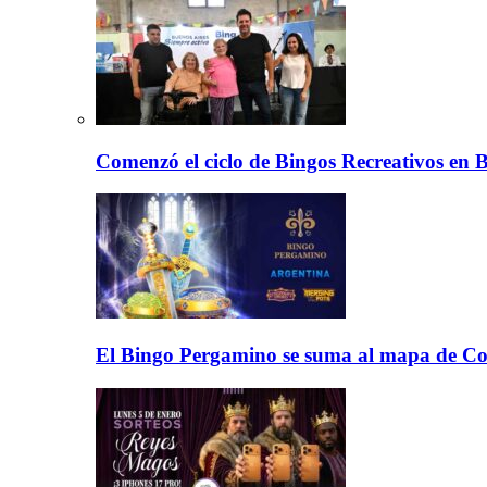
Comenzó el ciclo de Bingos Recreativos en 
El Bingo Pergamino se suma al mapa de Co