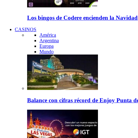
Los bingos de Codere encienden la Navidad
CASINOS
América
Argentina
Europa
Mundo
Balance con cifras récord de Enjoy Punta de