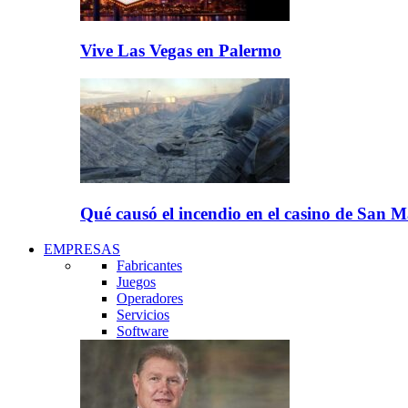
Vive Las Vegas en Palermo
Qué causó el incendio en el casino de San M
EMPRESAS
Fabricantes
Juegos
Operadores
Servicios
Software