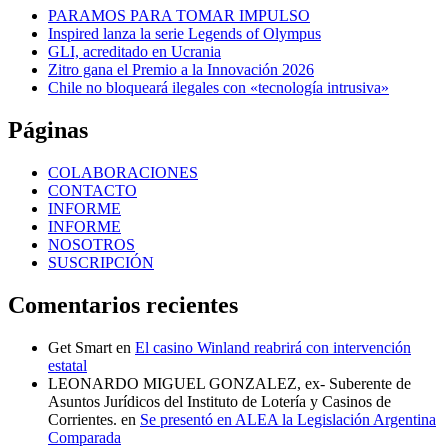
PARAMOS PARA TOMAR IMPULSO
Inspired lanza la serie Legends of Olympus
GLI, acreditado en Ucrania
Zitro gana el Premio a la Innovación 2026
Chile no bloqueará ilegales con «tecnología intrusiva»
Páginas
COLABORACIONES
CONTACTO
INFORME
INFORME
NOSOTROS
SUSCRIPCIÓN
Comentarios recientes
Get Smart
en
El casino Winland reabrirá con intervención
estatal
LEONARDO MIGUEL GONZALEZ, ex- Suberente de
Asuntos Jurídicos del Instituto de Lotería y Casinos de
Corrientes.
en
Se presentó en ALEA la Legislación Argentina
Comparada