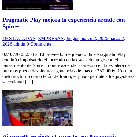
Pragmatic Play mejora la experiencia arcade con
Spire+
DESTACADAS
,
EMPRESAS
,
Juegos
marzo 2, 2026
marzo 2,
2026
admin
0 Comments
02/03/26 08:55 hs. El proveedor de juego online Pragmatic Play
continúa impulsando el mercado de las salas de juego con el
lanzamiento de Spire+, donde ascender con éxito en la escalera de
premios puede desbloquear ganancias de más de 250.000x. Con un
cielo nocturno como telón de fondo, el juego permite a los jugadores
seleccionar […]
Ainsworth rescinde el acuerdo con Novomatic