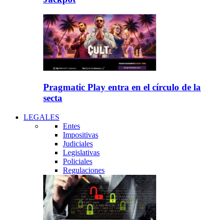
Pragmatic Play entra en el círculo de la
secta
LEGALES
Entes
Impositivas
Judiciales
Legislativas
Policiales
Regulaciones