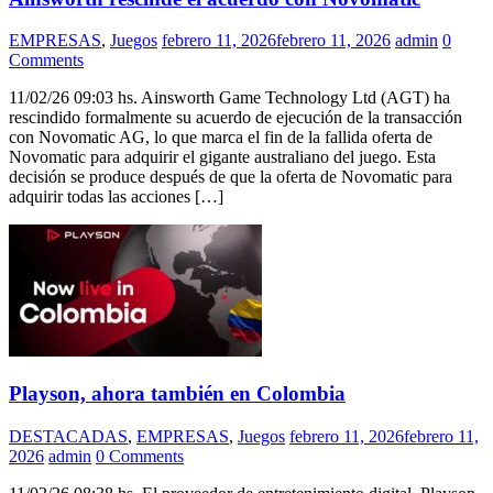
EMPRESAS
,
Juegos
febrero 11, 2026
febrero 11, 2026
admin
0
Comments
11/02/26 09:03 hs. Ainsworth Game Technology Ltd (AGT) ha
rescindido formalmente su acuerdo de ejecución de la transacción
con Novomatic AG, lo que marca el fin de la fallida oferta de
Novomatic para adquirir el gigante australiano del juego. Esta
decisión se produce después de que la oferta de Novomatic para
adquirir todas las acciones […]
Playson, ahora también en Colombia
DESTACADAS
,
EMPRESAS
,
Juegos
febrero 11, 2026
febrero 11,
2026
admin
0 Comments