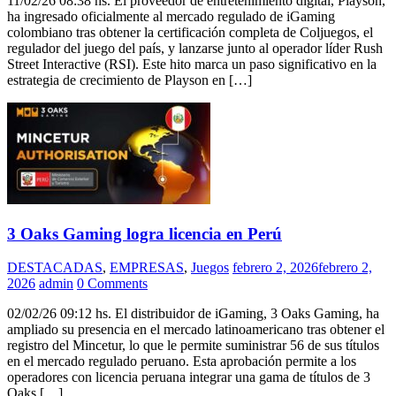
11/02/26 08:38 hs. El proveedor de entretenimiento digital, Playson,
ha ingresado oficialmente al mercado regulado de iGaming
colombiano tras obtener la certificación completa de Coljuegos, el
regulador del juego del país, y lanzarse junto al operador líder Rush
Street Interactive (RSI). Este hito marca un paso significativo en la
estrategia de crecimiento de Playson en […]
3 Oaks Gaming logra licencia en Perú
DESTACADAS
,
EMPRESAS
,
Juegos
febrero 2, 2026
febrero 2,
2026
admin
0 Comments
02/02/26 09:12 hs. El distribuidor de iGaming, 3 Oaks Gaming, ha
ampliado su presencia en el mercado latinoamericano tras obtener el
registro del Mincetur, lo que le permite suministrar 56 de sus títulos
en el mercado regulado peruano. Esta aprobación permite a los
operadores con licencia peruana integrar una gama de títulos de 3
Oaks […]