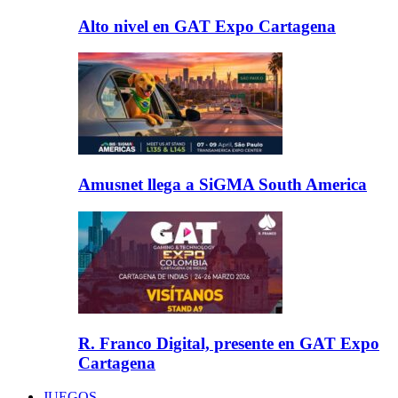
Alto nivel en GAT Expo Cartagena
Amusnet llega a SiGMA South America
R. Franco Digital, presente en GAT Expo
Cartagena
JUEGOS