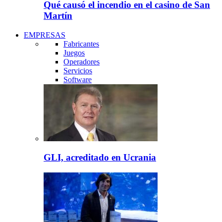
Qué causó el incendio en el casino de San
Martín
EMPRESAS
Fabricantes
Juegos
Operadores
Servicios
Software
GLI, acreditado en Ucrania