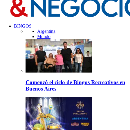
BINGOS
Argentina
Mundo
Comenzó el ciclo de Bingos Recreativos en
Buenos Aires