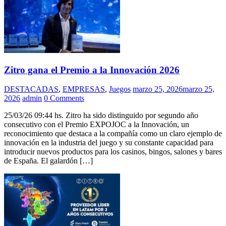
Zitro gana el Premio a la Innovación 2026
DESTACADAS
,
EMPRESAS
,
Juegos
marzo 25, 2026
marzo 25,
2026
admin
0 Comments
25/03/26 09:44 hs. Zitro ha sido distinguido por segundo año
consecutivo con el Premio EXPOJOC a la Innovación, un
reconocimiento que destaca a la compañía como un claro ejemplo de
innovación en la industria del juego y su constante capacidad para
introducir nuevos productos para los casinos, bingos, salones y bares
de España. El galardón […]