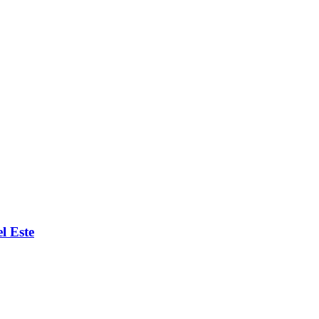
l Este