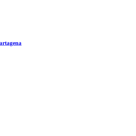
Cartagena