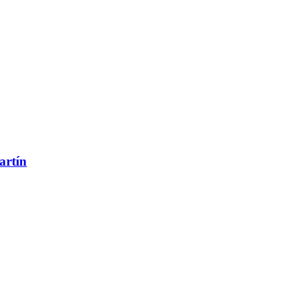
artín