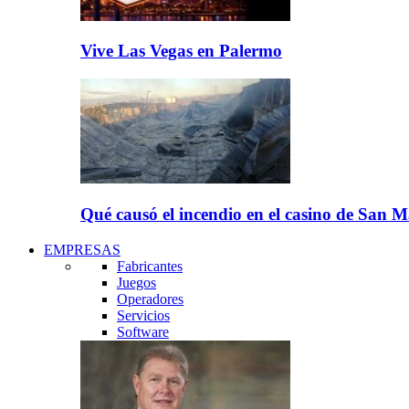
Vive Las Vegas en Palermo
Qué causó el incendio en el casino de San M
EMPRESAS
Fabricantes
Juegos
Operadores
Servicios
Software