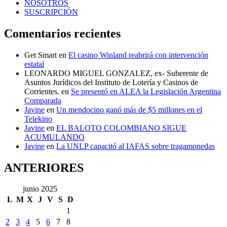
NOSOTROS
SUSCRIPCIÓN
Comentarios recientes
Get Smart
en
El casino Winland reabrirá con intervención
estatal
LEONARDO MIGUEL GONZALEZ, ex- Suberente de
Asuntos Jurídicos del Instituto de Lotería y Casinos de
Corrientes.
en
Se presentó en ALEA la Legislación Argentina
Comparada
Javine
en
Un mendocino ganó más de $5 millones en el
Telekino
Javine
en
EL BALOTO COLOMBIANO SIGUE
ACUMULANDO
Javine
en
La UNLP capacitó al IAFAS sobre tragamonedas
ANTERIORES
junio 2025
L
M
X
J
V
S
D
1
2
3
4
5
6
7
8