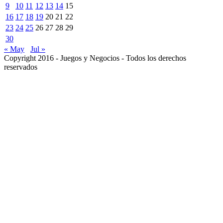
9
10
11
12
13
14
15
16
17
18
19
20
21
22
23
24
25
26
27
28
29
30
« May
Jul »
Copyright 2016 - Juegos y Negocios - Todos los derechos
reservados