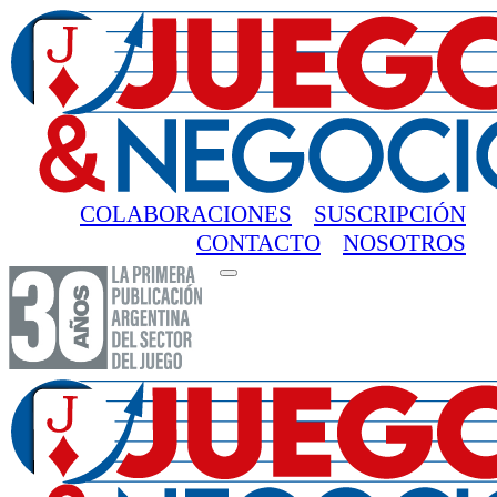
COLABORACIONES
SUSCRIPCIÓN
CONTACTO
NOSOTROS