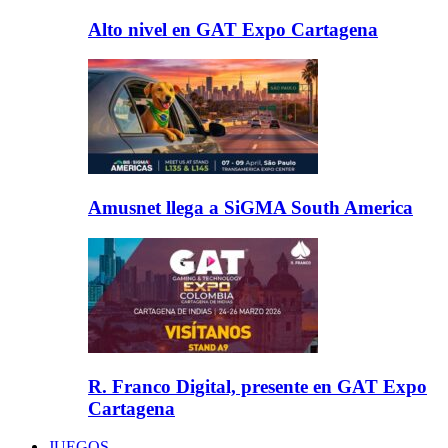
Alto nivel en GAT Expo Cartagena
Amusnet llega a SiGMA South America
R. Franco Digital, presente en GAT Expo
Cartagena
JUEGOS