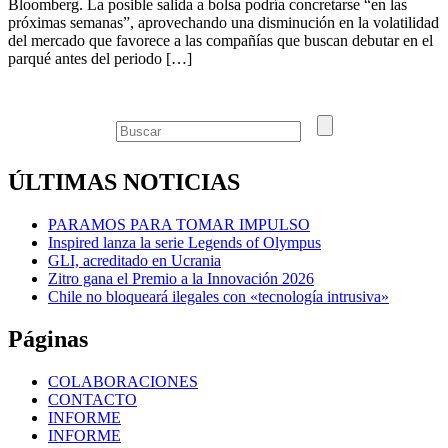
Bloomberg. La posible salida a bolsa podría concretarse “en las
próximas semanas”, aprovechando una disminución en la volatilidad
del mercado que favorece a las compañías que buscan debutar en el
parqué antes del periodo […]
ÚLTIMAS NOTICIAS
PARAMOS PARA TOMAR IMPULSO
Inspired lanza la serie Legends of Olympus
GLI, acreditado en Ucrania
Zitro gana el Premio a la Innovación 2026
Chile no bloqueará ilegales con «tecnología intrusiva»
Páginas
COLABORACIONES
CONTACTO
INFORME
INFORME