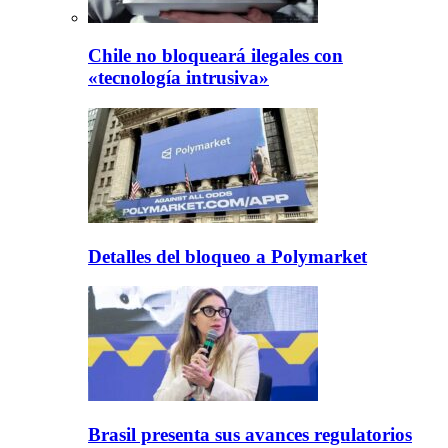
Chile no bloqueará ilegales con
«tecnología intrusiva»
Detalles del bloqueo a Polymarket
Brasil presenta sus avances regulatorios