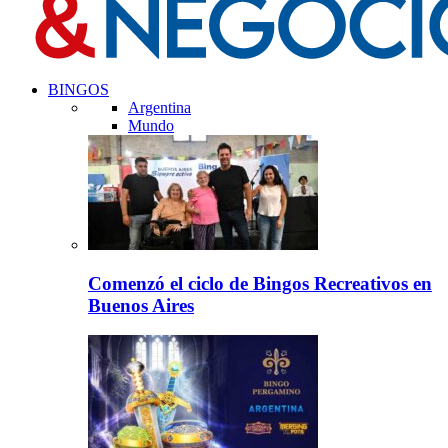
BINGOS
Argentina
Mundo
Comenzó el ciclo de Bingos Recreativos en
Buenos Aires