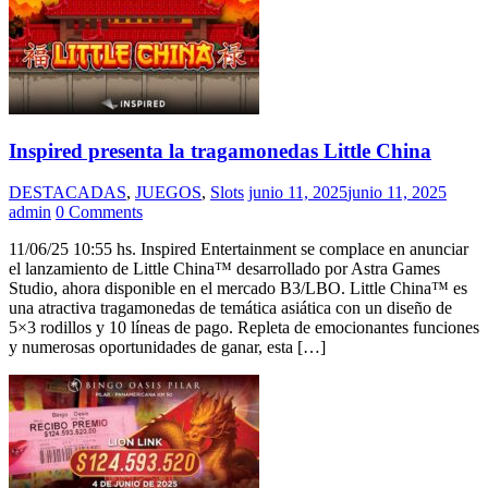
Inspired presenta la tragamonedas Little China
DESTACADAS
,
JUEGOS
,
Slots
junio 11, 2025
junio 11, 2025
admin
0 Comments
11/06/25 10:55 hs. Inspired Entertainment se complace en anunciar
el lanzamiento de Little China™ desarrollado por Astra Games
Studio, ahora disponible en el mercado B3/LBO. Little China™ es
una atractiva tragamonedas de temática asiática con un diseño de
5×3 rodillos y 10 líneas de pago. Repleta de emocionantes funciones
y numerosas oportunidades de ganar, esta […]