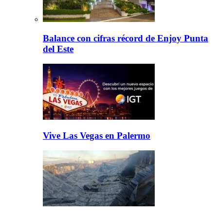
Balance con cifras récord de Enjoy Punta
del Este
Vive Las Vegas en Palermo