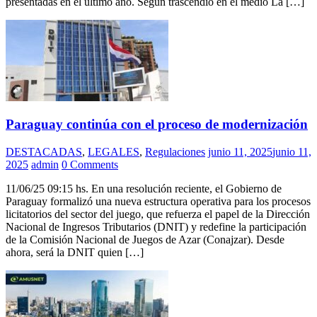
presentadas en el último año. Según trascendió en el medio La […]
Paraguay continúa con el proceso de modernización
DESTACADAS
,
LEGALES
,
Regulaciones
junio 11, 2025
junio 11,
2025
admin
0 Comments
11/06/25 09:15 hs. En una resolución reciente, el Gobierno de
Paraguay formalizó una nueva estructura operativa para los procesos
licitatorios del sector del juego, que refuerza el papel de la Dirección
Nacional de Ingresos Tributarios (DNIT) y redefine la participación
de la Comisión Nacional de Juegos de Azar (Conajzar). Desde
ahora, será la DNIT quien […]