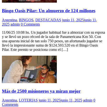
Bingo Oasis Pilar: Un almuerzo de 124 millones
Argentina
,
BINGOS
,
DESTACADAS
junio 11, 2025
junio 11,
2025
admin
0 Comments
11/06/25 10:08 hs. Un jugador habitual fue a almorzar con su esposa
y se llevó un pozo récord de la sala de Panamericana Km 50. Con
una apuesta inicial de tan solo 750 pesos, un afortunado jugador se
llevó la impresionante suma de $124.593.520 en el Bingo Oasis
Pilar. Este premio se posiciona como el […]
Más de 2500 misioneros ya miran mejor
Argentina
,
LOTERIAS
junio 11, 2025
junio 11, 2025
admin
0
Comments