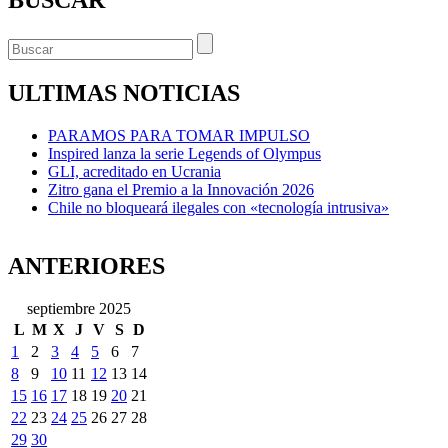
ULTIMAS NOTICIAS
PARAMOS PARA TOMAR IMPULSO
Inspired lanza la serie Legends of Olympus
GLI, acreditado en Ucrania
Zitro gana el Premio a la Innovación 2026
Chile no bloqueará ilegales con «tecnología intrusiva»
ANTERIORES
septiembre 2025
L
M
X
J
V
S
D
1
2
3
4
5
6
7
8
9
10
11
12
13
14
15
16
17
18
19
20
21
22
23
24
25
26
27
28
29
30