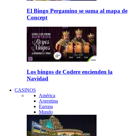
El Bingo Pergamino se suma al mapa de
Concept
Los bingos de Codere encienden la
Navidad
CASINOS
América
Argentina
Europa
Mundo