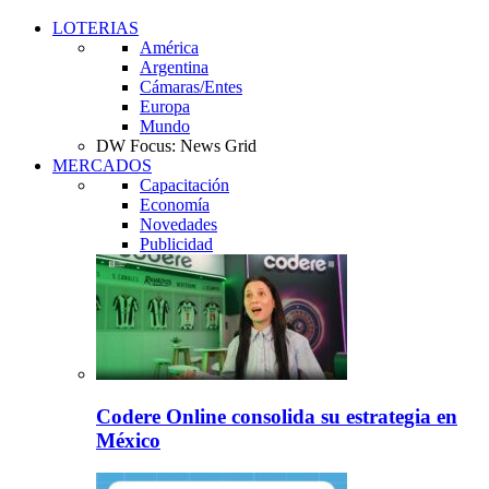
LOTERIAS
América
Argentina
Cámaras/Entes
Europa
Mundo
DW Focus: News Grid
MERCADOS
Capacitación
Economía
Novedades
Publicidad
Codere Online consolida su estrategia en
México