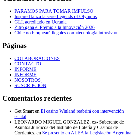
PARAMOS PARA TOMAR IMPULSO
Inspired lanza la serie Legends of Olympus
GLI, acreditado en Ucrania
Zitro gana el Premio a la Innovación 2026
Chile no bloqueará ilegales con «tecnología intrusiva»
Páginas
COLABORACIONES
CONTACTO
INFORME
INFORME
NOSOTROS
SUSCRIPCIÓN
Comentarios recientes
Get Smart
en
El casino Winland reabrirá con intervención
estatal
LEONARDO MIGUEL GONZALEZ, ex- Suberente de
Asuntos Jurídicos del Instituto de Lotería y Casinos de
Corrientes.
en
Se presentó en ALEA la Legislación Argentina