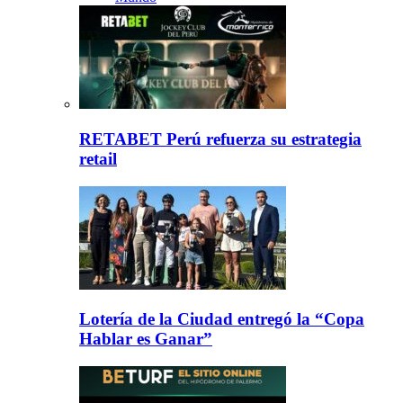
RETABET Perú refuerza su estrategia
retail
Lotería de la Ciudad entregó la “Copa
Hablar es Ganar”