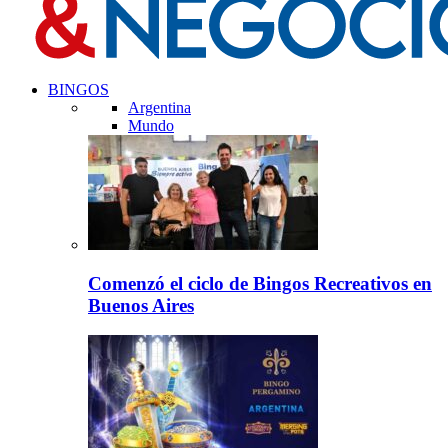
BINGOS
Argentina
Mundo
Comenzó el ciclo de Bingos Recreativos en
Buenos Aires