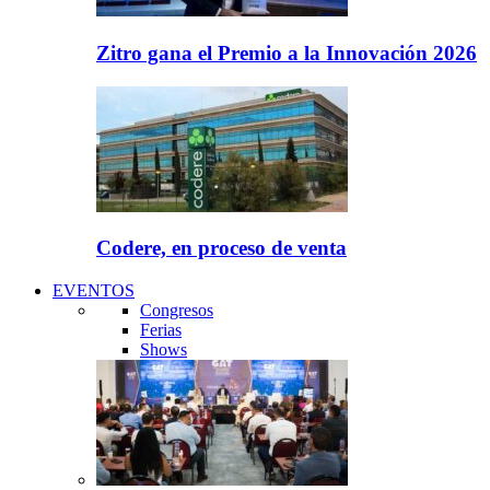
Zitro gana el Premio a la Innovación 2026
Codere, en proceso de venta
EVENTOS
Congresos
Ferias
Shows