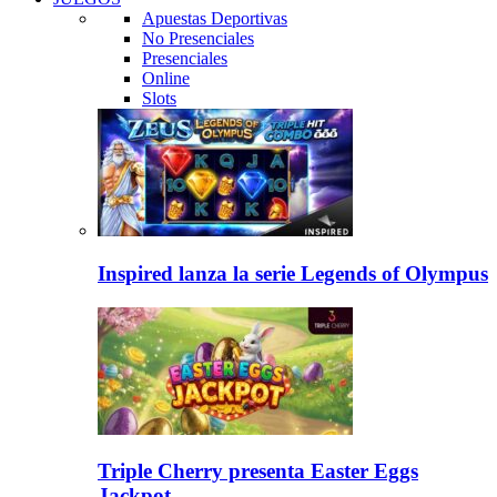
Apuestas Deportivas
No Presenciales
Presenciales
Online
Slots
Inspired lanza la serie Legends of Olympus
Triple Cherry presenta Easter Eggs
Jackpot