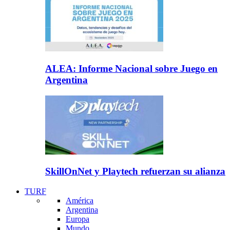
ALEA: Informe Nacional sobre Juego en
Argentina
SkillOnNet y Playtech refuerzan su alianza
TURF
América
Argentina
Europa
Mundo