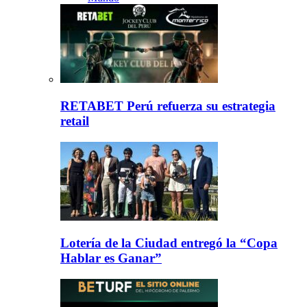
RETABET Perú refuerza su estrategia
retail
Lotería de la Ciudad entregó la “Copa
Hablar es Ganar”