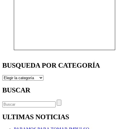
BUSQUEDA POR CATEGORÍA
BUSQUEDA
POR
CATEGORÍA
BUSCAR
ULTIMAS NOTICIAS