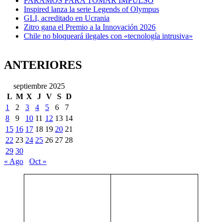
PARAMOS PARA TOMAR IMPULSO
Inspired lanza la serie Legends of Olympus
GLI, acreditado en Ucrania
Zitro gana el Premio a la Innovación 2026
Chile no bloqueará ilegales con «tecnología intrusiva»
ANTERIORES
septiembre 2025
L
M
X
J
V
S
D
1
2
3
4
5
6
7
8
9
10
11
12
13
14
15
16
17
18
19
20
21
22
23
24
25
26
27
28
29
30
« Ago
Oct »