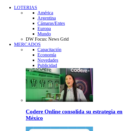
LOTERIAS
América
Argentina
Cámaras/Entes
Europa
Mundo
DW Focus: News Grid
MERCADOS
Capacitación
Economía
Novedades
Publicidad
Codere Online consolida su estrategia en
México