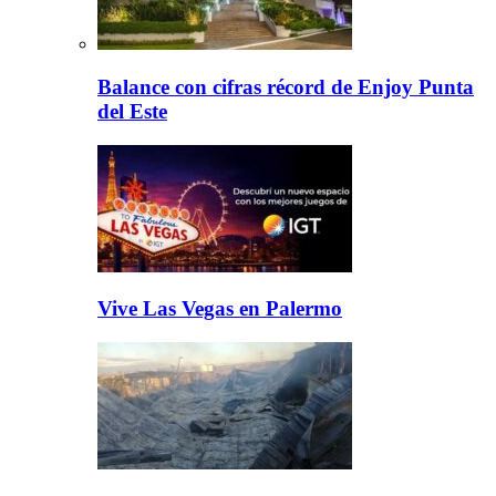
Balance con cifras récord de Enjoy Punta
del Este
Vive Las Vegas en Palermo