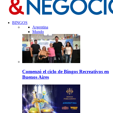
BINGOS
Argentina
Mundo
Comenzó el ciclo de Bingos Recreativos en
Buenos Aires