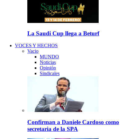
La Saudi Cup llega a Beturf
VOCES Y HECHOS
Vacio
MUNDO
Noticias
Opinión
Sindicales
Confirman a Daniele Cardoso como
secretaria de la SPA