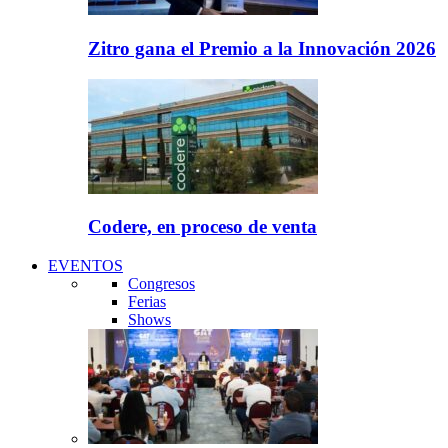
Zitro gana el Premio a la Innovación 2026
Codere, en proceso de venta
EVENTOS
Congresos
Ferias
Shows