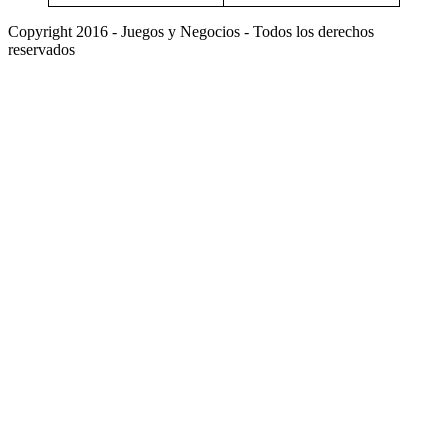
Copyright 2016 - Juegos y Negocios - Todos los derechos
reservados