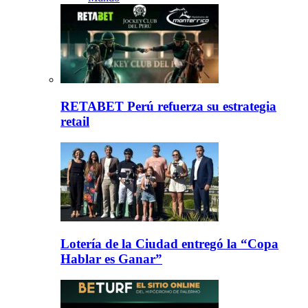
RETABET Perú refuerza su estrategia
retail
Lotería de la Ciudad entregó la “Copa
Hablar es Ganar”