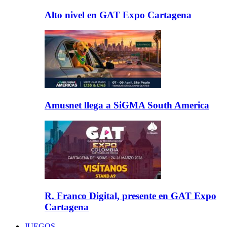
Alto nivel en GAT Expo Cartagena
Amusnet llega a SiGMA South America
R. Franco Digital, presente en GAT Expo
Cartagena
JUEGOS