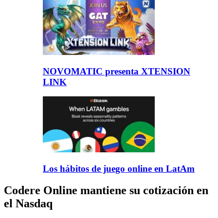
NOVOMATIC presenta XTENSION
LINK
Los hábitos de juego online en LatAm
Codere Online mantiene su cotización en
el Nasdaq