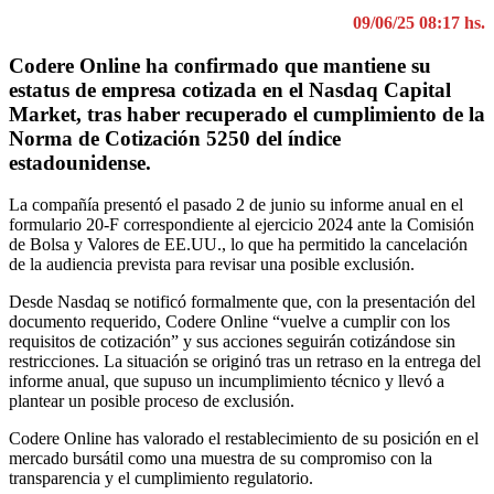
09/06/25 08:17 hs.
Codere Online ha confirmado que mantiene su
estatus de empresa cotizada en el Nasdaq Capital
Market, tras haber recuperado el cumplimiento de la
Norma de Cotización 5250 del índice
estadounidense.
La compañía presentó el pasado 2 de junio su informe anual en el
formulario 20-F correspondiente al ejercicio 2024 ante la Comisión
de Bolsa y Valores de EE.UU., lo que ha permitido la cancelación
de la audiencia prevista para revisar una posible exclusión.
Desde Nasdaq se notificó formalmente que, con la presentación del
documento requerido, Codere Online “vuelve a cumplir con los
requisitos de cotización” y sus acciones seguirán cotizándose sin
restricciones. La situación se originó tras un retraso en la entrega del
informe anual, que supuso un incumplimiento técnico y llevó a
plantear un posible proceso de exclusión.
Codere Online has valorado el restablecimiento de su posición en el
mercado bursátil como una muestra de su compromiso con la
transparencia y el cumplimiento regulatorio.