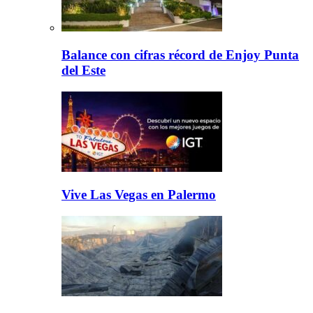
Balance con cifras récord de Enjoy Punta
del Este
Vive Las Vegas en Palermo