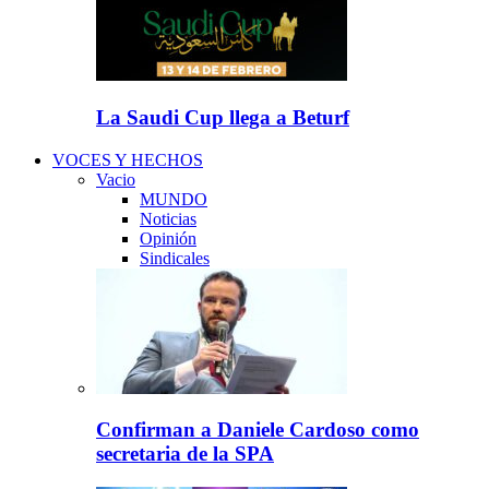
La Saudi Cup llega a Beturf
VOCES Y HECHOS
Vacio
MUNDO
Noticias
Opinión
Sindicales
Confirman a Daniele Cardoso como
secretaria de la SPA