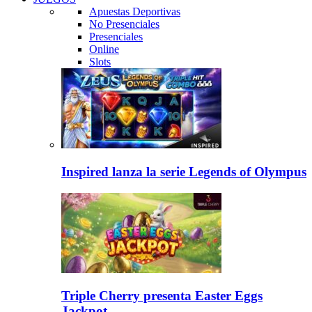
Apuestas Deportivas
No Presenciales
Presenciales
Online
Slots
Inspired lanza la serie Legends of Olympus
Triple Cherry presenta Easter Eggs
Jackpot