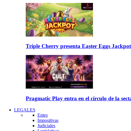
Triple Cherry presenta Easter Eggs Jackpot
Pragmatic Play entra en el círculo de la sect
LEGALES
Entes
Impositivas
Judiciales
Legislativas