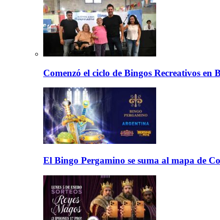
Comenzó el ciclo de Bingos Recreativos en 
El Bingo Pergamino se suma al mapa de Co