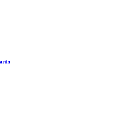
artín