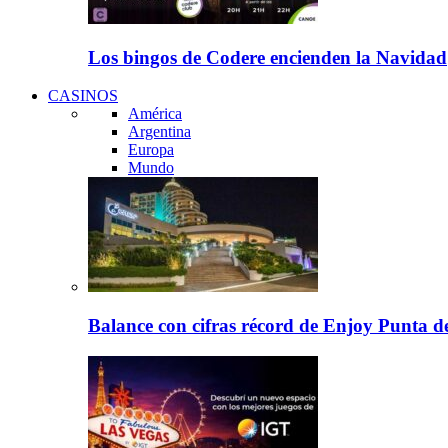
Los bingos de Codere encienden la Navidad
CASINOS
América
Argentina
Europa
Mundo
Balance con cifras récord de Enjoy Punta de