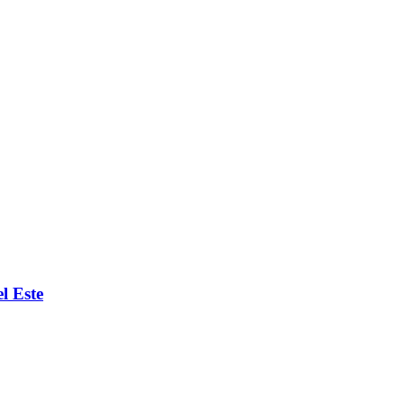
l Este