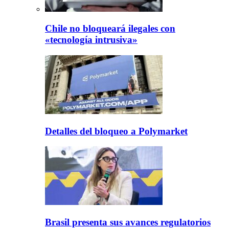
Chile no bloqueará ilegales con
«tecnología intrusiva»
Detalles del bloqueo a Polymarket
Brasil presenta sus avances regulatorios