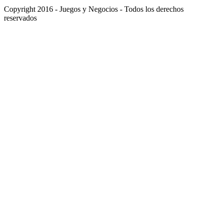
Copyright 2016 - Juegos y Negocios - Todos los derechos
reservados