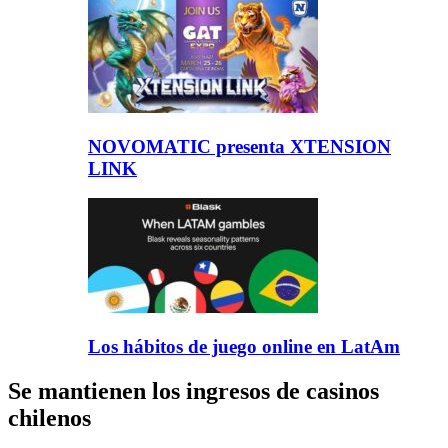
NOVOMATIC presenta XTENSION
LINK
Los hábitos de juego online en LatAm
Se mantienen los ingresos de casinos
chilenos