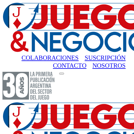
COLABORACIONES
SUSCRIPCIÓN
CONTACTO
NOSOTROS