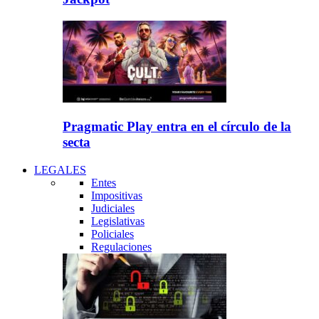
Pragmatic Play entra en el círculo de la
secta
LEGALES
Entes
Impositivas
Judiciales
Legislativas
Policiales
Regulaciones