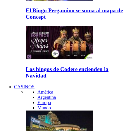
El Bingo Pergamino se suma al mapa de
Concept
Los bingos de Codere encienden la
Navidad
CASINOS
América
Argentina
Europa
Mundo