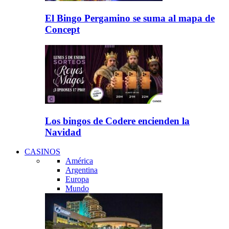
El Bingo Pergamino se suma al mapa de
Concept
Los bingos de Codere encienden la
Navidad
CASINOS
América
Argentina
Europa
Mundo