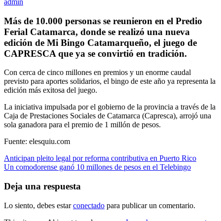
admin
Más de 10.000 personas se reunieron en el Predio
Ferial Catamarca, donde se realizó una nueva
edición de Mi Bingo Catamarqueño, el juego de
CAPRESCA que ya se convirtió en tradición.
Con cerca de cinco millones en premios y un enorme caudal
previsto para aportes solidarios, el bingo de este año ya representa la
edición más exitosa del juego.
La iniciativa impulsada por el gobierno de la provincia a través de la
Caja de Prestaciones Sociales de Catamarca (Capresca), arrojó una
sola ganadora para el premio de 1 millón de pesos.
Fuente: elesquiu.com
Navegación
Anticipan pleito legal por reforma contributiva en Puerto Rico
Un comodorense ganó 10 millones de pesos en el Telebingo
de
entradas
Deja una respuesta
Lo siento, debes estar
conectado
para publicar un comentario.