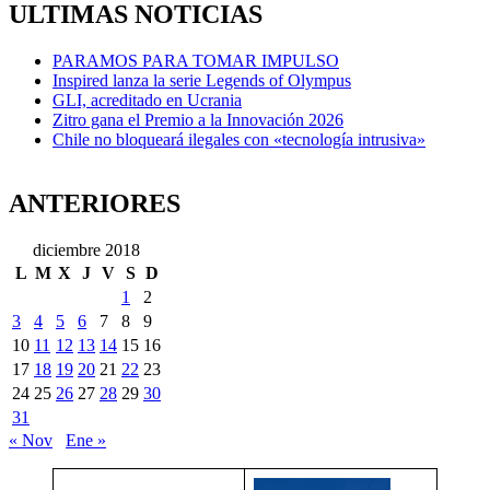
ULTIMAS NOTICIAS
PARAMOS PARA TOMAR IMPULSO
Inspired lanza la serie Legends of Olympus
GLI, acreditado en Ucrania
Zitro gana el Premio a la Innovación 2026
Chile no bloqueará ilegales con «tecnología intrusiva»
ANTERIORES
diciembre 2018
L
M
X
J
V
S
D
1
2
3
4
5
6
7
8
9
10
11
12
13
14
15
16
17
18
19
20
21
22
23
24
25
26
27
28
29
30
31
« Nov
Ene »