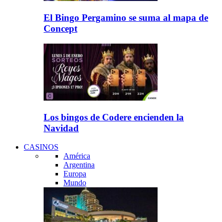
El Bingo Pergamino se suma al mapa de
Concept
Los bingos de Codere encienden la
Navidad
CASINOS
América
Argentina
Europa
Mundo