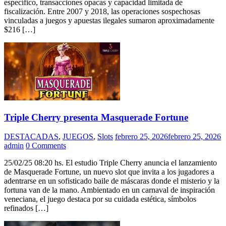
específico, transacciones opacas y capacidad limitada de
fiscalización. Entre 2007 y 2018, las operaciones sospechosas
vinculadas a juegos y apuestas ilegales sumaron aproximadamente
$216 […]
Triple Cherry presenta Masquerade Fortune
DESTACADAS
,
JUEGOS
,
Slots
febrero 25, 2026
febrero 25, 2026
admin
0 Comments
25/02/25 08:20 hs. El estudio Triple Cherry anuncia el lanzamiento
de Masquerade Fortune, un nuevo slot que invita a los jugadores a
adentrarse en un sofisticado baile de máscaras donde el misterio y la
fortuna van de la mano. Ambientado en un carnaval de inspiración
veneciana, el juego destaca por su cuidada estética, símbolos
refinados […]