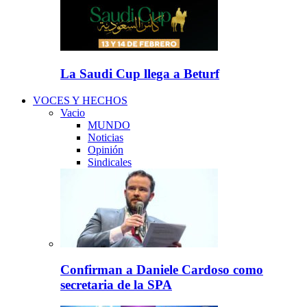
La Saudi Cup llega a Beturf
VOCES Y HECHOS
Vacio
MUNDO
Noticias
Opinión
Sindicales
Confirman a Daniele Cardoso como
secretaria de la SPA