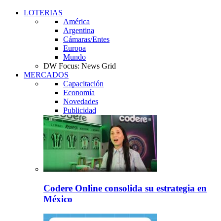
LOTERIAS
América
Argentina
Cámaras/Entes
Europa
Mundo
DW Focus: News Grid
MERCADOS
Capacitación
Economía
Novedades
Publicidad
Codere Online consolida su estrategia en
México