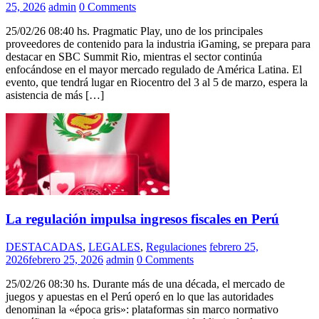
25, 2026
admin
0 Comments
25/02/26 08:40 hs. Pragmatic Play, uno de los principales
proveedores de contenido para la industria iGaming, se prepara para
destacar en SBC Summit Rio, mientras el sector continúa
enfocándose en el mayor mercado regulado de América Latina. El
evento, que tendrá lugar en Riocentro del 3 al 5 de marzo, espera la
asistencia de más […]
La regulación impulsa ingresos fiscales en Perú
DESTACADAS
,
LEGALES
,
Regulaciones
febrero 25,
2026
febrero 25, 2026
admin
0 Comments
25/02/26 08:30 hs. Durante más de una década, el mercado de
juegos y apuestas en el Perú operó en lo que las autoridades
denominan la «época gris»: plataformas sin marco normativo