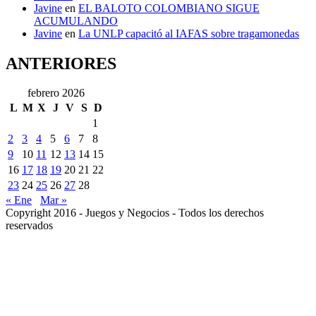
Javine
en
EL BALOTO COLOMBIANO SIGUE
ACUMULANDO
Javine
en
La UNLP capacitó al IAFAS sobre tragamonedas
ANTERIORES
febrero 2026
L
M
X
J
V
S
D
1
2
3
4
5
6
7
8
9
10
11
12
13
14
15
16
17
18
19
20
21
22
23
24
25
26
27
28
« Ene
Mar »
Copyright 2016 - Juegos y Negocios - Todos los derechos
reservados