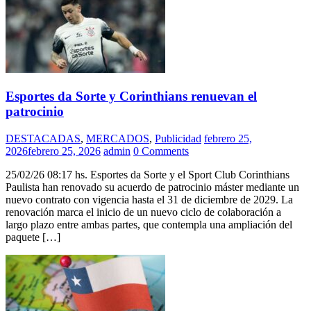
Esportes da Sorte y Corinthians renuevan el
patrocinio
DESTACADAS
,
MERCADOS
,
Publicidad
febrero 25,
2026
febrero 25, 2026
admin
0 Comments
25/02/26 08:17 hs. Esportes da Sorte y el Sport Club Corinthians
Paulista han renovado su acuerdo de patrocinio máster mediante un
nuevo contrato con vigencia hasta el 31 de diciembre de 2029. La
renovación marca el inicio de un nuevo ciclo de colaboración a
largo plazo entre ambas partes, que contempla una ampliación del
paquete […]