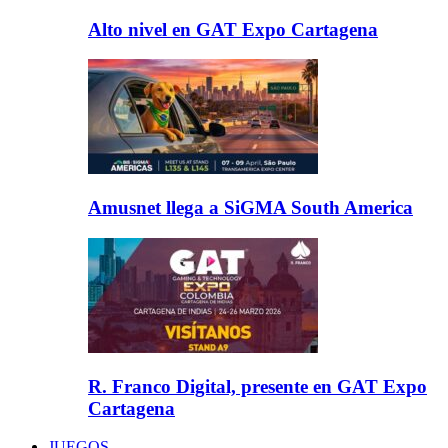
Alto nivel en GAT Expo Cartagena
Amusnet llega a SiGMA South America
R. Franco Digital, presente en GAT Expo
Cartagena
JUEGOS