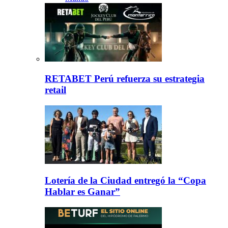
RETABET Perú refuerza su estrategia
retail
Lotería de la Ciudad entregó la “Copa
Hablar es Ganar”