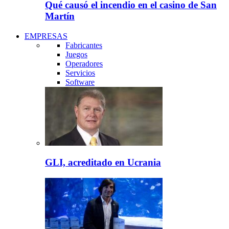
Qué causó el incendio en el casino de San
Martín
EMPRESAS
Fabricantes
Juegos
Operadores
Servicios
Software
GLI, acreditado en Ucrania