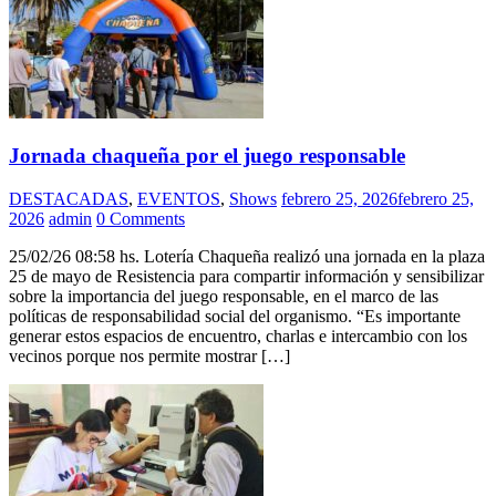
Jornada chaqueña por el juego responsable
DESTACADAS
,
EVENTOS
,
Shows
febrero 25, 2026
febrero 25,
2026
admin
0 Comments
25/02/26 08:58 hs. Lotería Chaqueña realizó una jornada en la plaza
25 de mayo de Resistencia para compartir información y sensibilizar
sobre la importancia del juego responsable, en el marco de las
políticas de responsabilidad social del organismo. “Es importante
generar estos espacios de encuentro, charlas e intercambio con los
vecinos porque nos permite mostrar […]