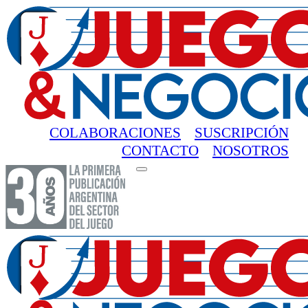
COLABORACIONES
SUSCRIPCIÓN
CONTACTO
NOSOTROS