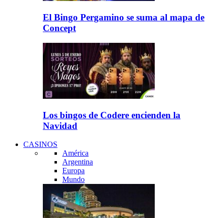
El Bingo Pergamino se suma al mapa de
Concept
Los bingos de Codere encienden la
Navidad
CASINOS
América
Argentina
Europa
Mundo