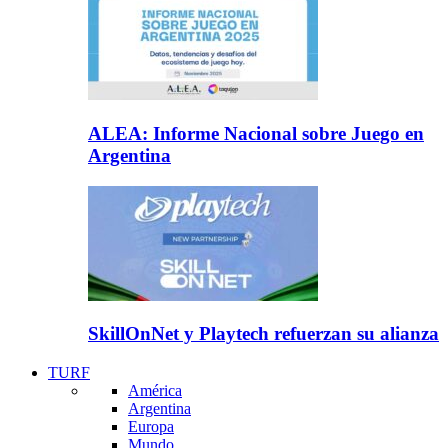
ALEA: Informe Nacional sobre Juego en
Argentina
SkillOnNet y Playtech refuerzan su alianza
TURF
América
Argentina
Europa
Mundo