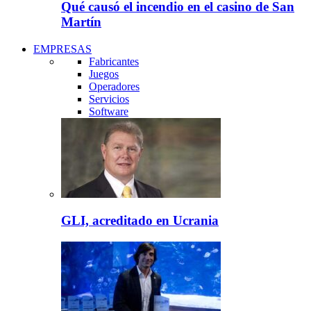
Qué causó el incendio en el casino de San
Martín
EMPRESAS
Fabricantes
Juegos
Operadores
Servicios
Software
GLI, acreditado en Ucrania