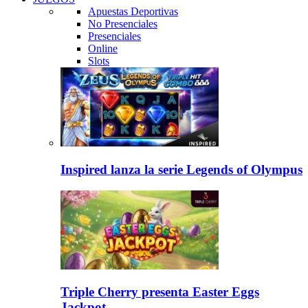
Apuestas Deportivas
No Presenciales
Presenciales
Online
Slots
Inspired lanza la serie Legends of Olympus
Triple Cherry presenta Easter Eggs
Jackpot