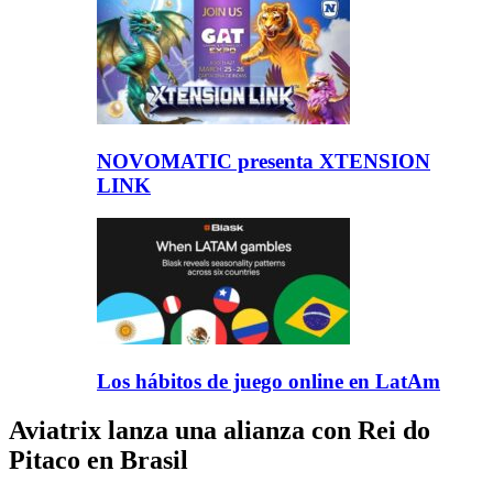
NOVOMATIC presenta XTENSION
LINK
Los hábitos de juego online en LatAm
Aviatrix lanza una alianza con Rei do
Pitaco en Brasil