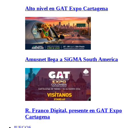
Alto nivel en GAT Expo Cartagena
Amusnet llega a SiGMA South America
R. Franco Digital, presente en GAT Expo
Cartagena
JUEGOS