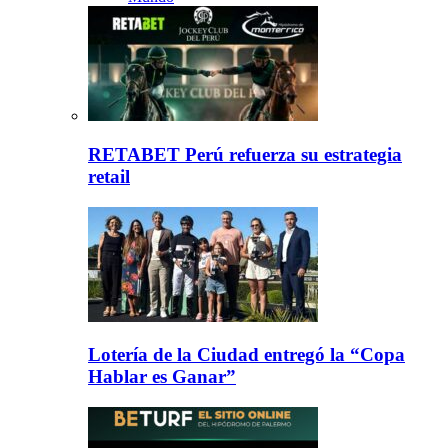
RETABET Perú refuerza su estrategia
retail
Lotería de la Ciudad entregó la “Copa
Hablar es Ganar”