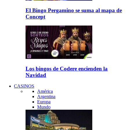
El Bingo Pergamino se suma al mapa de
Concept
Los bingos de Codere encienden la
Navidad
CASINOS
América
Argentina
Europa
Mundo