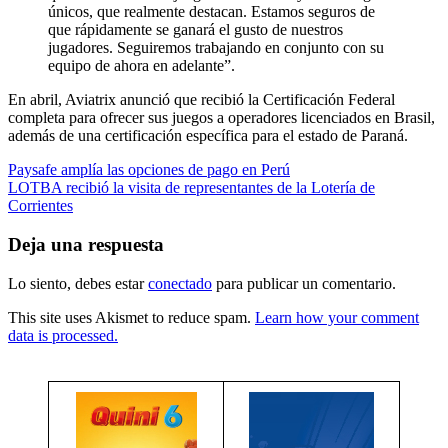
únicos, que realmente destacan. Estamos seguros de
que rápidamente se ganará el gusto de nuestros
jugadores. Seguiremos trabajando en conjunto con su
equipo de ahora en adelante”.
En abril, Aviatrix anunció que recibió la Certificación Federal
completa para ofrecer sus juegos a operadores licenciados en Brasil,
además de una certificación específica para el estado de Paraná.
Navegación
Paysafe amplía las opciones de pago en Perú
LOTBA recibió la visita de representantes de la Lotería de
de
Corrientes
entradas
Deja una respuesta
Lo siento, debes estar
conectado
para publicar un comentario.
This site uses Akismet to reduce spam.
Learn how your comment
data is processed.