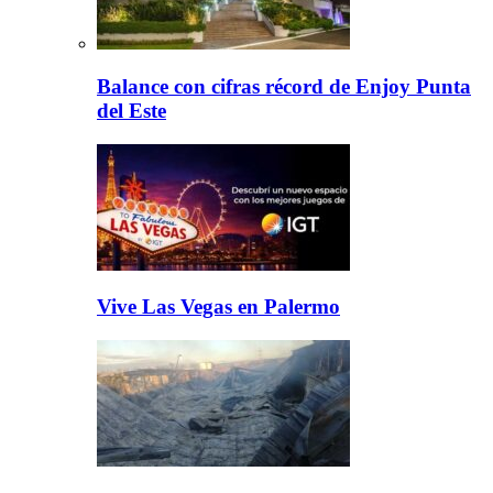
Balance con cifras récord de Enjoy Punta
del Este
Vive Las Vegas en Palermo