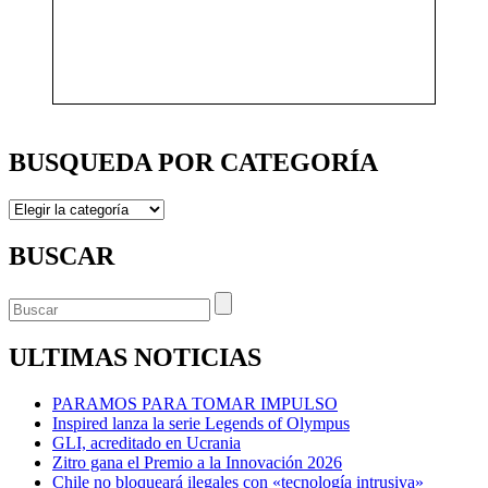
BUSQUEDA POR CATEGORÍA
BUSQUEDA
POR
CATEGORÍA
BUSCAR
ULTIMAS NOTICIAS
PARAMOS PARA TOMAR IMPULSO
Inspired lanza la serie Legends of Olympus
GLI, acreditado en Ucrania
Zitro gana el Premio a la Innovación 2026
Chile no bloqueará ilegales con «tecnología intrusiva»