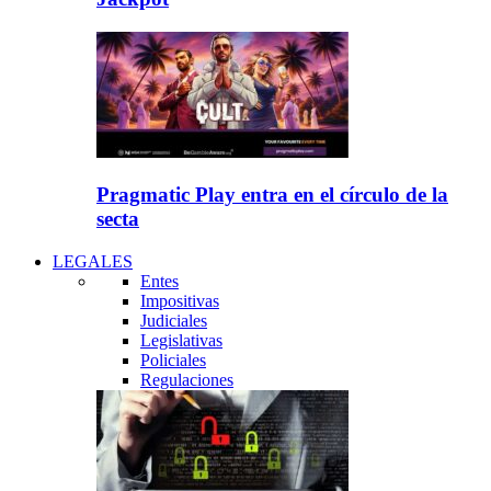
Pragmatic Play entra en el círculo de la
secta
LEGALES
Entes
Impositivas
Judiciales
Legislativas
Policiales
Regulaciones