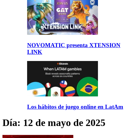
NOVOMATIC presenta XTENSION
LINK
Los hábitos de juego online en LatAm
Día:
12 de mayo de 2025