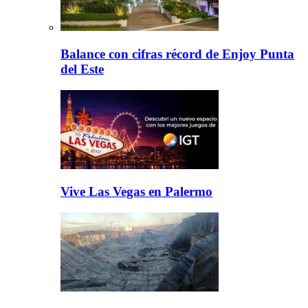
Balance con cifras récord de Enjoy Punta
del Este
Vive Las Vegas en Palermo