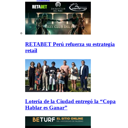
RETABET Perú refuerza su estrategia
retail
Lotería de la Ciudad entregó la “Copa
Hablar es Ganar”