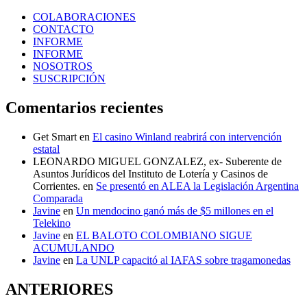
COLABORACIONES
CONTACTO
INFORME
INFORME
NOSOTROS
SUSCRIPCIÓN
Comentarios recientes
Get Smart
en
El casino Winland reabrirá con intervención
estatal
LEONARDO MIGUEL GONZALEZ, ex- Suberente de
Asuntos Jurídicos del Instituto de Lotería y Casinos de
Corrientes.
en
Se presentó en ALEA la Legislación Argentina
Comparada
Javine
en
Un mendocino ganó más de $5 millones en el
Telekino
Javine
en
EL BALOTO COLOMBIANO SIGUE
ACUMULANDO
Javine
en
La UNLP capacitó al IAFAS sobre tragamonedas
ANTERIORES