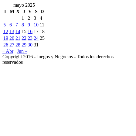
mayo 2025
L
M
X
J
V
S
D
1
2
3
4
5
6
7
8
9
10
11
12
13
14
15
16
17
18
19
20
21
22
23
24
25
26
27
28
29
30
31
« Abr
Jun »
Copyright 2016 - Juegos y Negocios - Todos los derechos
reservados