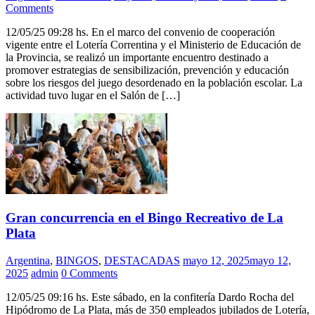
Comments
12/05/25 09:28 hs. En el marco del convenio de cooperación
vigente entre el Lotería Correntina y el Ministerio de Educación de
la Provincia, se realizó un importante encuentro destinado a
promover estrategias de sensibilización, prevención y educación
sobre los riesgos del juego desordenado en la población escolar. La
actividad tuvo lugar en el Salón de […]
Gran concurrencia en el Bingo Recreativo de La
Plata
Argentina
,
BINGOS
,
DESTACADAS
mayo 12, 2025
mayo 12,
2025
admin
0 Comments
12/05/25 09:16 hs. Este sábado, en la confitería Dardo Rocha del
Hipódromo de La Plata, más de 350 empleados jubilados de Lotería,