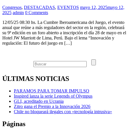
Congresos
,
DESTACADAS
,
EVENTOS
mayo 12, 2025
mayo 12,
2025
admin
0 Comments
12/05/25 08:30 hs. La Cumbre Iberoamericana del Juego, el evento
anual que reúne a más reguladores del sector en la región, celebrará
su 9ª edición en un foro abierto a inscripción el día 28 de mayo en el
Hotel JW Marriott de Lima, Perú. Bajo el lema “Innovación y
regulación: El futuro del juego en […]
ÚLTIMAS NOTICIAS
PARAMOS PARA TOMAR IMPULSO
Inspired lanza la serie Legends of Olympus
GLI, acreditado en Ucrania
Zitro gana el Premio a la Innovación 2026
Chile no bloqueará ilegales con «tecnología intrusiva»
Páginas