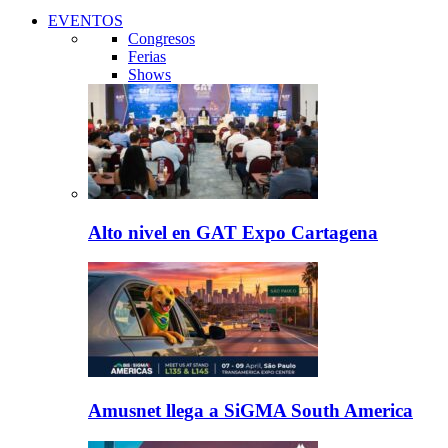
EVENTOS
Congresos
Ferias
Shows
Alto nivel en GAT Expo Cartagena
Amusnet llega a SiGMA South America