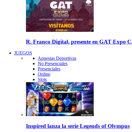
R. Franco Digital, presente en GAT Expo 
JUEGOS
Apuestas Deportivas
No Presenciales
Presenciales
Online
Slots
Inspired lanza la serie Legends of Olympus