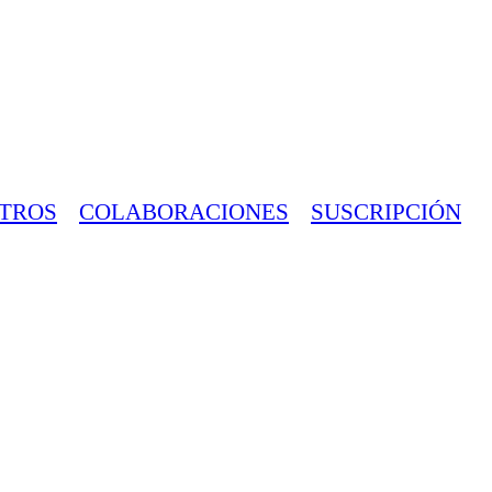
TROS
COLABORACIONES
SUSCRIPCIÓN