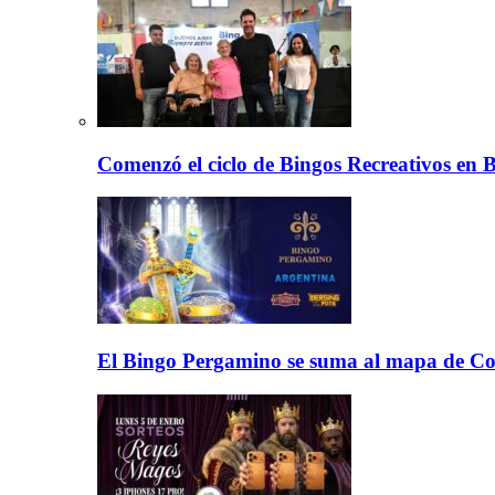
Comenzó el ciclo de Bingos Recreativos en 
El Bingo Pergamino se suma al mapa de Co