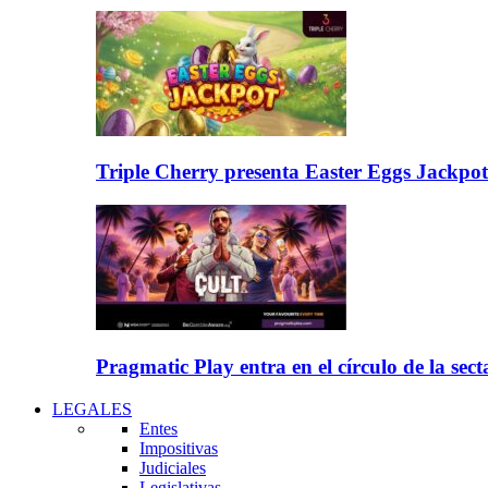
Triple Cherry presenta Easter Eggs Jackpot
Pragmatic Play entra en el círculo de la sect
LEGALES
Entes
Impositivas
Judiciales
Legislativas