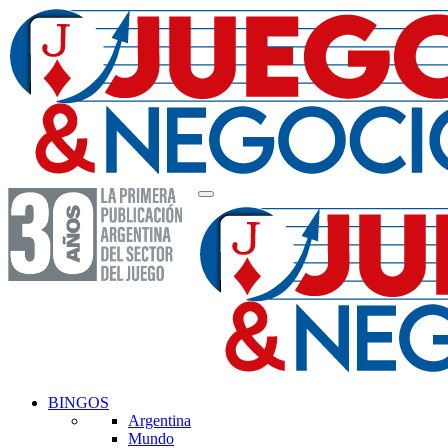
BINGOS
Argentina
Mundo