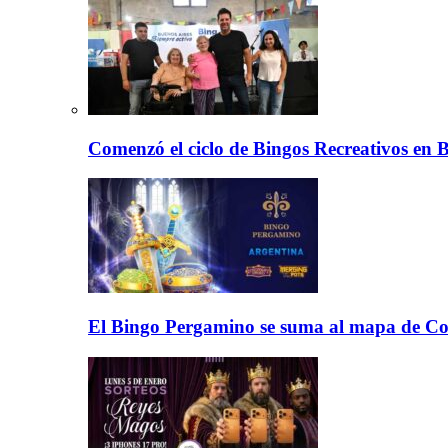
Comenzó el ciclo de Bingos Recreativos en 
El Bingo Pergamino se suma al mapa de Co