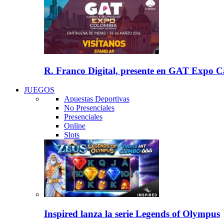
R. Franco Digital, presente en GAT Expo 
JUEGOS
Apuestas Deportivas
No Presenciales
Presenciales
Online
Slots
Inspired lanza la serie Legends of Olympus