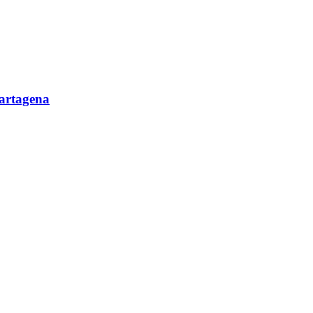
Cartagena