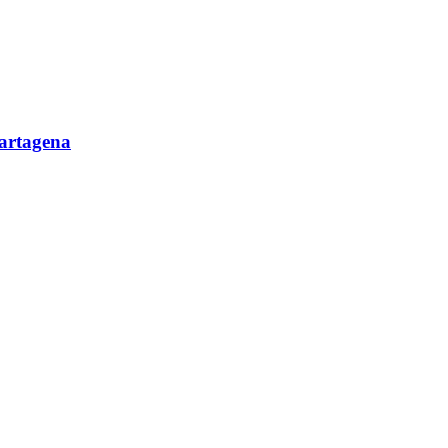
Cartagena