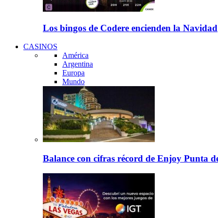
Los bingos de Codere encienden la Navidad
CASINOS
América
Argentina
Europa
Mundo
Balance con cifras récord de Enjoy Punta de