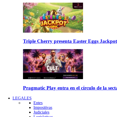
Triple Cherry presenta Easter Eggs Jackpot
Pragmatic Play entra en el círculo de la sect
LEGALES
Entes
Impositivas
Judiciales
Legislativas