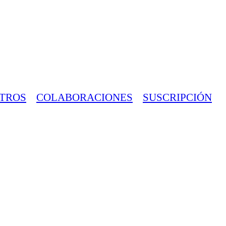
TROS
COLABORACIONES
SUSCRIPCIÓN