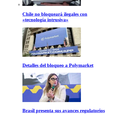
Chile no bloqueará ilegales con
«tecnología intrusiva»
Detalles del bloqueo a Polymarket
Brasil presenta sus avances regulatorios