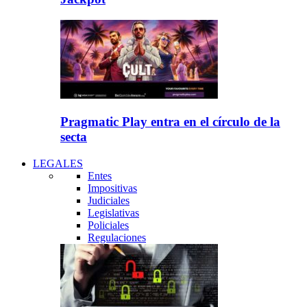
Pragmatic Play entra en el círculo de la
secta
LEGALES
Entes
Impositivas
Judiciales
Legislativas
Policiales
Regulaciones