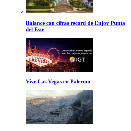
Balance con cifras récord de Enjoy Punta
del Este
Vive Las Vegas en Palermo