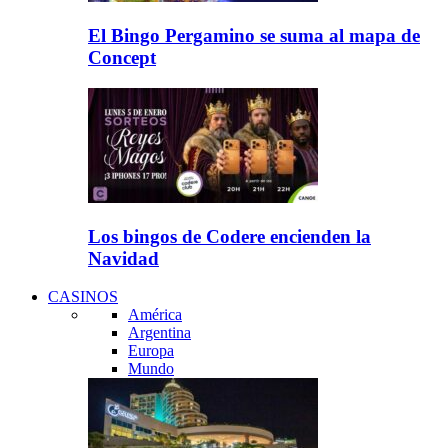
El Bingo Pergamino se suma al mapa de
Concept
Los bingos de Codere encienden la
Navidad
CASINOS
América
Argentina
Europa
Mundo