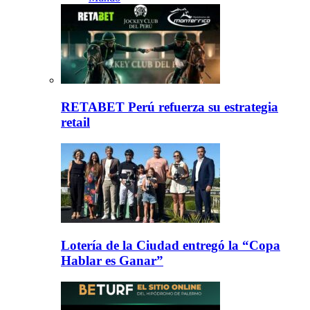
RETABET Perú refuerza su estrategia
retail
Lotería de la Ciudad entregó la “Copa
Hablar es Ganar”