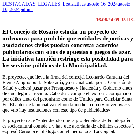
DESTACADAS
,
LEGALES
,
Legislativas
agosto 16, 2024
agosto
16, 2024
admin
16/08/24 09:33 HS.
El Concejo de Rosario estudia un proyecto de
ordenanza para prohibir que entidades deportivas y
asociaciones civiles puedan concretar acuerdos
publicitarios con sitios de apuestas o juegos de azar.
La iniciativa también restringe esta posibilidad para
los servicios públicos de la Municipalidad.
El proyecto, que lleva la firma del concejal Leonardo Caruana del
Frente Amplio por la Soberanía, ya es analizada por la Comisión de
Salud y deberá pasar por Presupuesto y Hacienda y Gobierno antes
de que llegue al recinto. Cabe destacar que el texto es acompañado
por ediles tanto del peronismo como de Unidos para Cambiar Santa
Fe. El autor de la iniciativa definió la medida como «preventiva» ya
que «no hay instituciones con este tipo de publicidades».
El proyecto nace “entendiendo que la problemática de la ludopatía
es sociocultural compleja y hay que abordarla de distintos aspectos”,
expresó Caruana en diálogo con el medio local La Capital.