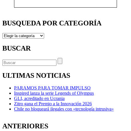
BUSQUEDA POR CATEGORÍA
BUSQUEDA
POR
CATEGORÍA
BUSCAR
ULTIMAS NOTICIAS
PARAMOS PARA TOMAR IMPULSO
Inspired lanza la serie Legends of Olympus
GLI, acreditado en Ucrania
Zitro gana el Premio a la Innovación 2026
Chile no bloqueará ilegales con «tecnología intrusiva»
ANTERIORES