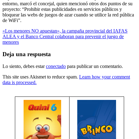
entorno, marcó el concejal, quien mencionó otros dos puntos de su
proyecto: “Prohibir estas publicidades en servicios públicos y
bloquear las webs de juegos de azar cuando se utilice la red pública
de WiFi”.
Navegación
«Los menores NO apuestan», la campaña provincial del IAFAS
ALEA y el Banco Central colaboran para prevenir el juego de
de
menores
entradas
Deja una respuesta
Lo siento, debes estar
conectado
para publicar un comentario.
This site uses Akismet to reduce spam.
Learn how your comment
data is processed.