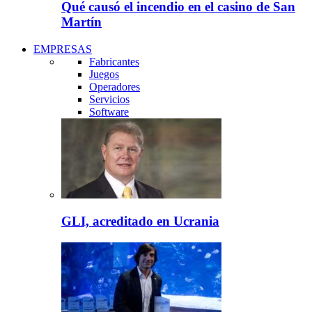
Qué causó el incendio en el casino de San
Martín
EMPRESAS
Fabricantes
Juegos
Operadores
Servicios
Software
GLI, acreditado en Ucrania