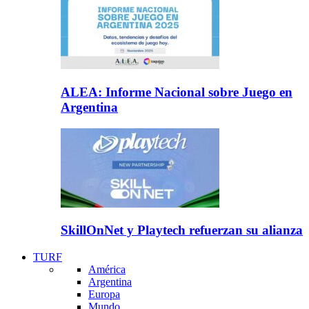
ALEA: Informe Nacional sobre Juego en
Argentina
SkillOnNet y Playtech refuerzan su alianza
TURF
América
Argentina
Europa
Mundo