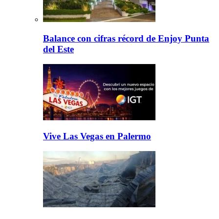
Balance con cifras récord de Enjoy Punta
del Este
Vive Las Vegas en Palermo