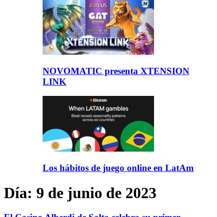
NOVOMATIC presenta XTENSION
LINK
Los hábitos de juego online en LatAm
Día:
9 de junio de 2023