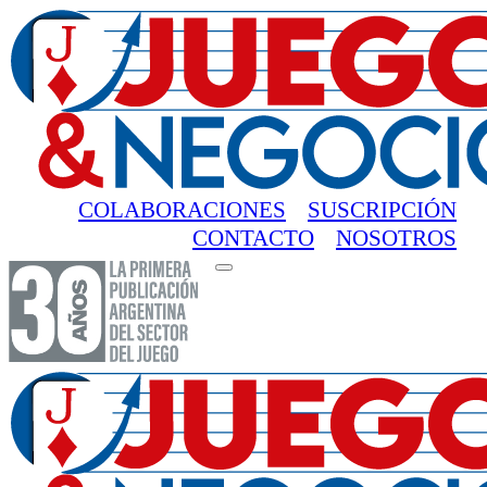
COLABORACIONES
SUSCRIPCIÓN
CONTACTO
NOSOTROS