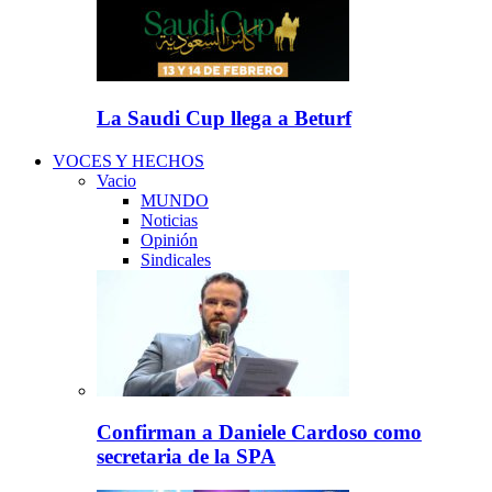
La Saudi Cup llega a Beturf
VOCES Y HECHOS
Vacio
MUNDO
Noticias
Opinión
Sindicales
Confirman a Daniele Cardoso como
secretaria de la SPA