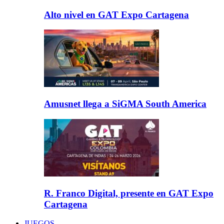
Alto nivel en GAT Expo Cartagena
Amusnet llega a SiGMA South America
R. Franco Digital, presente en GAT Expo
Cartagena
JUEGOS