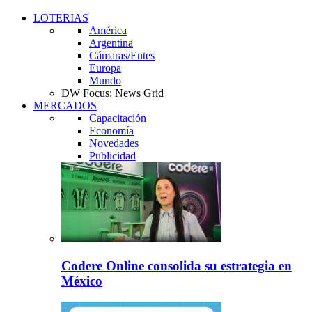
LOTERIAS
América
Argentina
Cámaras/Entes
Europa
Mundo
DW Focus: News Grid
MERCADOS
Capacitación
Economía
Novedades
Publicidad
Codere Online consolida su estrategia en
México