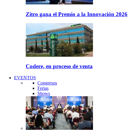
Zitro gana el Premio a la Innovación 2026
Codere, en proceso de venta
EVENTOS
Congresos
Ferias
Shows