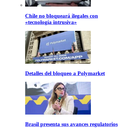
Chile no bloqueará ilegales con
«tecnología intrusiva»
Detalles del bloqueo a Polymarket
Brasil presenta sus avances regulatorios