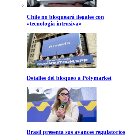
Chile no bloqueará ilegales con
«tecnología intrusiva»
Detalles del bloqueo a Polymarket
Brasil presenta sus avances regulatorios