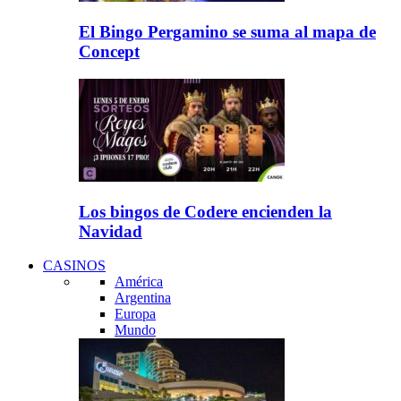
El Bingo Pergamino se suma al mapa de
Concept
Los bingos de Codere encienden la
Navidad
CASINOS
América
Argentina
Europa
Mundo