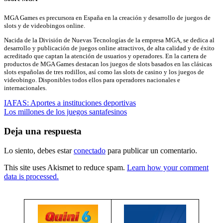
MGA Games es precursora en España en la creación y desarrollo de juegos de
slots y de videobingos online.
Nacida de la División de Nuevas Tecnologías de la empresa MGA, se dedica al
desarrollo y publicación de juegos online atractivos, de alta calidad y de éxito
acreditado que captan la atención de usuarios y operadores. En la cartera de
productos de MGA Games destacan los juegos de slots basados en las clásicas
slots españolas de tres rodillos, así como las slots de casino y los juegos de
videobingo. Disponibles todos ellos para operadores nacionales e
internacionales.
Navegación
IAFAS: Aportes a instituciones deportivas
Los millones de los juegos santafesinos
de
entradas
Deja una respuesta
Lo siento, debes estar
conectado
para publicar un comentario.
This site uses Akismet to reduce spam.
Learn how your comment
data is processed.