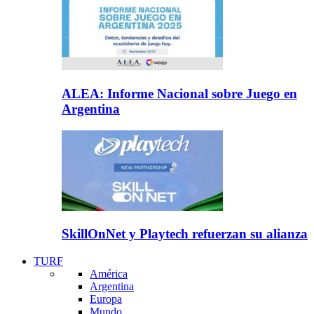
ALEA: Informe Nacional sobre Juego en
Argentina
SkillOnNet y Playtech refuerzan su alianza
TURF
América
Argentina
Europa
Mundo