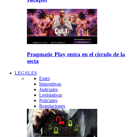
Pragmatic Play entra en el círculo de la
secta
LEGALES
Entes
Impositivas
Judiciales
Legislativas
Policiales
Regulaciones