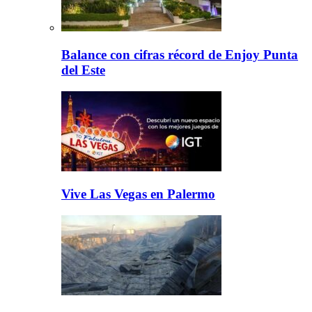
Balance con cifras récord de Enjoy Punta
del Este
Vive Las Vegas en Palermo