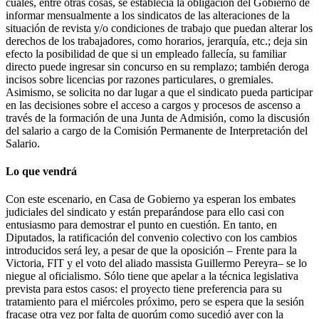
cuáles, entre otras cosas, se establecía la obligación del Gobierno de
informar mensualmente a los sindicatos de las alteraciones de la
situación de revista y/o condiciones de trabajo que puedan alterar los
derechos de los trabajadores, como horarios, jerarquía, etc.; deja sin
efecto la posibilidad de que si un empleado fallecía, su familiar
directo puede ingresar sin concurso en su remplazo; también deroga
incisos sobre licencias por razones particulares, o gremiales.
Asimismo, se solicita no dar lugar a que el sindicato pueda participar
en las decisiones sobre el acceso a cargos y procesos de ascenso a
través de la formación de una Junta de Admisión, como la discusión
del salario a cargo de la Comisión Permanente de Interpretación del
Salario.
Lo que vendrá
Con este escenario, en Casa de Gobierno ya esperan los embates
judiciales del sindicato y están preparándose para ello casi con
entusiasmo para demostrar el punto en cuestión. En tanto, en
Diputados, la ratificación del convenio colectivo con los cambios
introducidos será ley, a pesar de que la oposición – Frente para la
Victoria, FIT y el voto del aliado massista Guillermo Pereyra– se lo
niegue al oficialismo. Sólo tiene que apelar a la técnica legislativa
prevista para estos casos: el proyecto tiene preferencia para su
tratamiento para el miércoles próximo, pero se espera que la sesión
fracase otra vez por falta de quorúm como sucedió ayer con la