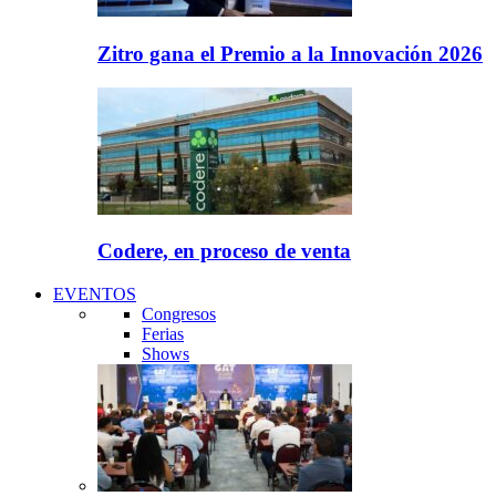
Zitro gana el Premio a la Innovación 2026
Codere, en proceso de venta
EVENTOS
Congresos
Ferias
Shows