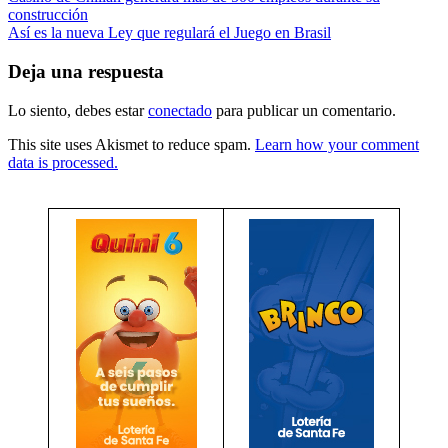
Navegación
construcción
de
Así es la nueva Ley que regulará el Juego en Brasil
entradas
Deja una respuesta
Lo siento, debes estar
conectado
para publicar un comentario.
This site uses Akismet to reduce spam.
Learn how your comment
data is processed.