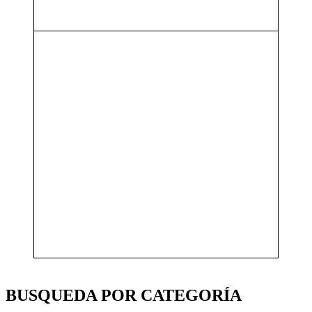
BUSQUEDA POR CATEGORÍA