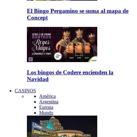
El Bingo Pergamino se suma al mapa de
Concept
Los bingos de Codere encienden la
Navidad
CASINOS
América
Argentina
Europa
Mundo