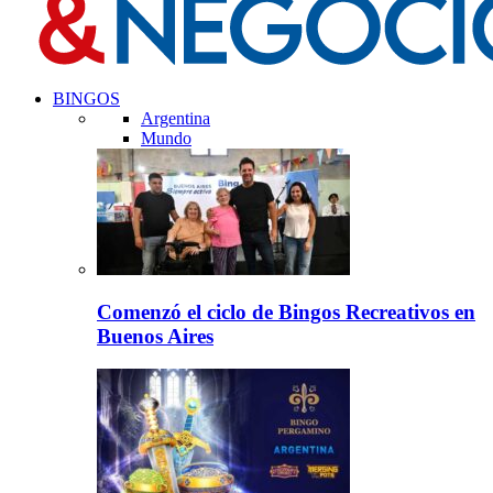
BINGOS
Argentina
Mundo
Comenzó el ciclo de Bingos Recreativos en
Buenos Aires