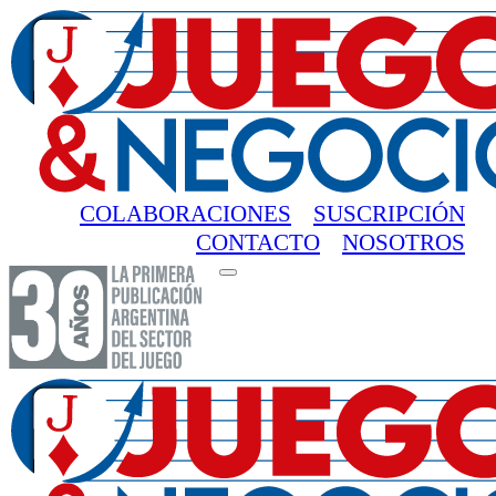
COLABORACIONES
SUSCRIPCIÓN
CONTACTO
NOSOTROS