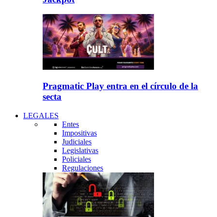
Pragmatic Play entra en el círculo de la
secta
LEGALES
Entes
Impositivas
Judiciales
Legislativas
Policiales
Regulaciones