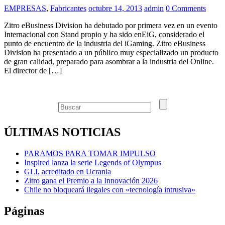
EMPRESAS
,
Fabricantes
octubre 14, 2013
admin
0 Comments
Zitro eBusiness Division ha debutado por primera vez en un evento
Internacional con Stand propio y ha sido enEiG, considerado el
punto de encuentro de la industria del iGaming. Zitro eBusiness
Division ha presentado a un público muy especializado un producto
de gran calidad, preparado para asombrar a la industria del Online.
El director de […]
ÚLTIMAS NOTICIAS
PARAMOS PARA TOMAR IMPULSO
Inspired lanza la serie Legends of Olympus
GLI, acreditado en Ucrania
Zitro gana el Premio a la Innovación 2026
Chile no bloqueará ilegales con «tecnología intrusiva»
Páginas