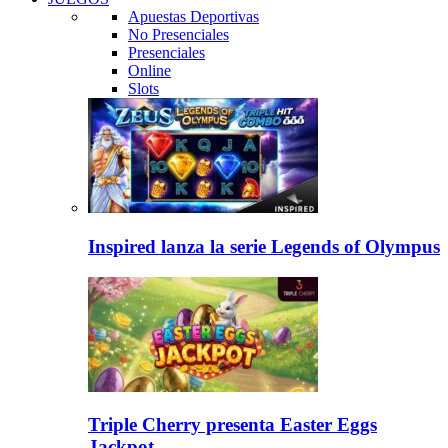
Apuestas Deportivas
No Presenciales
Presenciales
Online
Slots
Inspired lanza la serie Legends of Olympus
Triple Cherry presenta Easter Eggs
Jackpot