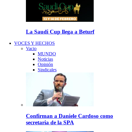
La Saudi Cup llega a Beturf
VOCES Y HECHOS
Vacio
MUNDO
Noticias
Opinión
Sindicales
Confirman a Daniele Cardoso como
secretaria de la SPA