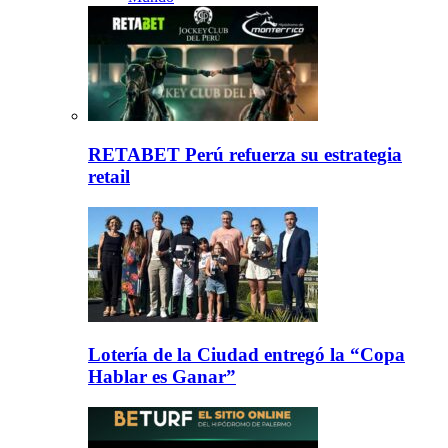
RETABET Perú refuerza su estrategia
retail
Lotería de la Ciudad entregó la “Copa
Hablar es Ganar”