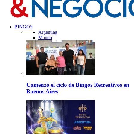
BINGOS
Argentina
Mundo
Comenzó el ciclo de Bingos Recreativos en
Buenos Aires