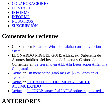
COLABORACIONES
CONTACTO
INFORME
INFORME
NOSOTROS
SUSCRIPCIÓN
Comentarios recientes
Get Smart
en
El casino Winland reabrirá con intervención
estatal
LEONARDO MIGUEL GONZALEZ, ex- Suberente de
Asuntos Jurídicos del Instituto de Lotería y Casinos de
Corrientes.
en
Se presentó en ALEA la Legislación Argentina
Comparada
Javine
en
Un mendocino ganó más de $5 millones en el
Telekino
Javine
en
EL BALOTO COLOMBIANO SIGUE
ACUMULANDO
Javine
en
La UNLP capacitó al IAFAS sobre tragamonedas
ANTERIORES